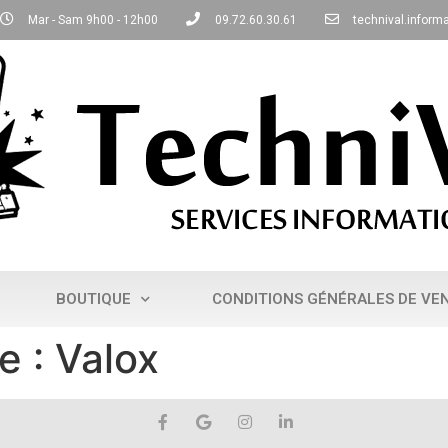
Mar - Sam 9h00 - 12h00
09.72.60.30.61
technival.infor
BOUTIQUE
CONDITIONS GÉNÉRALES DE VE
e :
Valox