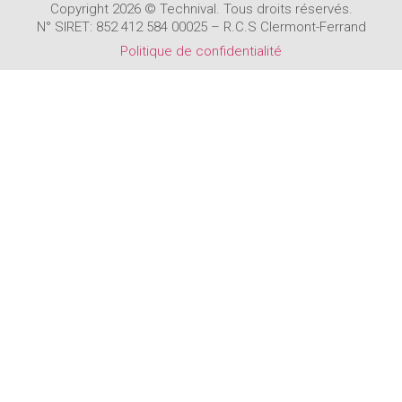
Copyright 2026 © Technival. Tous droits réservés.
N° SIRET: 852 412 584 00025 – R.C.S Clermont-Ferrand
Politique de confidentialité