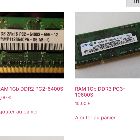
RAM 1Gb DDR2 PC2-6400S
RAM 1Gb DDR3 PC3-
10600S
5,00
€
10,00
€
jouter au panier
Ajouter au panier