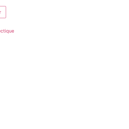
r
ctique