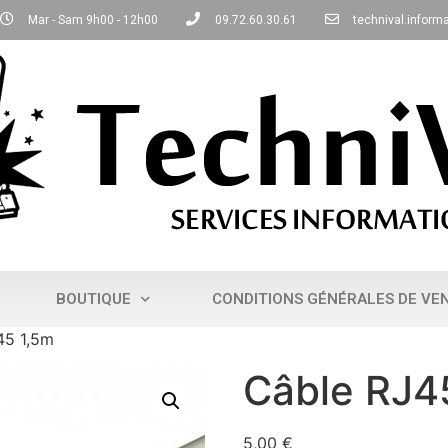
Mar - Sam 9h00 - 12h00
09.72.60.30.61
technival.infor
BOUTIQUE
CONDITIONS GÉNÉRALES DE VE
45 1,5m
Câble RJ4
5,00
€