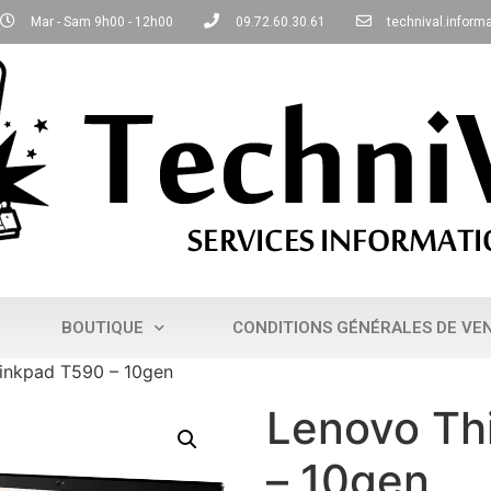
Mar - Sam 9h00 - 12h00
09.72.60.30.61
technival.infor
BOUTIQUE
CONDITIONS GÉNÉRALES DE VE
inkpad T590 – 10gen
Lenovo Th
– 10gen