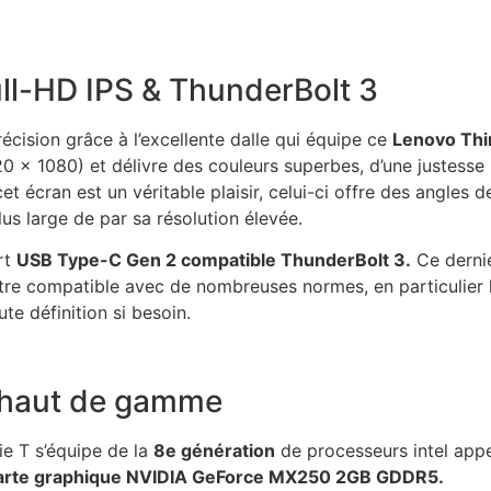
ll-HD IPS & ThunderBolt 3
écision grâce à l’excellente dalle qui équipe ce
Lenovo Th
20 x 1080) et délivre des couleurs superbes, d’une justesse 
 cet écran est un véritable plaisir, celui-ci offre des angles 
us large de par sa résolution élevée.
rt
USB Type-C Gen 2 compatible ThunderBolt 3.
Ce dernie
être compatible avec de nombreuses normes, en particulier 
ute définition si besoin.
 haut de gamme
ie T s’équipe de la
8e génération
de processeurs intel app
carte graphique NVIDIA GeForce MX250 2GB GDDR5.