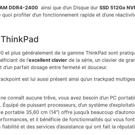
RAM DDR4-2400
ainsi que d’un Disque dur
SSD 512Go NV
e quoi profiter d’un fonctionnement rapide et d’une réactivité
é ThinkPad
90 et plus généralement de la gamme ThinkPad sont pratiq
ficiant de l’
excellent clavier
de la série, un clavier de gra
it d’un parfait dosage entre fermeté et douceur.
ackpoint est lui aussi présent ainsi qu’un trackpad multige
ne connaît aucune trêve, vous avez besoin d’un PC portable
quipé de puissant processeurs, d’un système d’exploitation
e portable 35,60 cm (14″) offre jusqu’à beaucoup d’autonom
formances, et il bénéficie de fonctionnalités qui vous fon
iabilité et des services d’assistance qui ont fait la réput