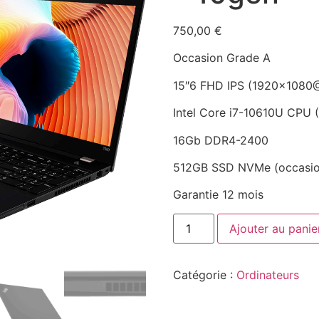
750,00
€
Occasion Grade A
15″6 FHD IPS (1920×1080
Intel Core i7-10610U CPU 
16Gb DDR4-2400
512GB SSD NVMe (occasio
Garantie 12 mois
Ajouter au panie
Catégorie :
Ordinateurs