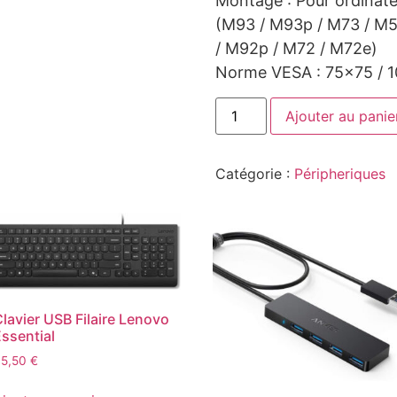
Montage : Pour ordinat
(M93 / M93p / M73 / M5
/ M92p / M72 / M72e)
Norme VESA : 75×75 / 
Ajouter au panie
Catégorie :
Péripheriques
lavier USB Filaire Lenovo
ssential
45,50
€