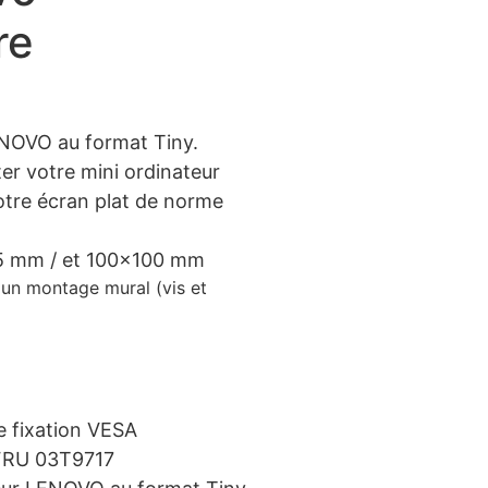
re
ENOVO au format Tiny.
r votre mini ordinateur
votre écran plat de norme
5 mm / et 100×100 mm
r un montage mural (vis et
e fixation VESA
 FRU 03T9717