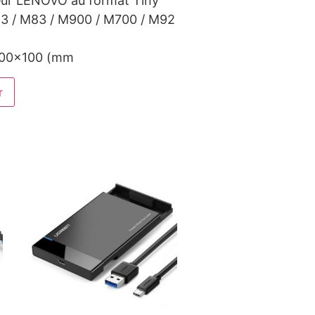
eur LENOVO au format Tiny
3 / M83 / M900 / M700 / M92
100×100 (mm
r