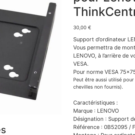
ThinkCent
30,00
€
Support d’ordinateur L
Vous permettra de monte
LENOVO, à l’arrière de 
VESA.
Pour norme VESA 75×7
Peut être aussi utilisé pou
chevilles non fournis).
Caractéristiques :
Marque : LENOVO
Désignation : Support d
es
Référence : 0B52095 /